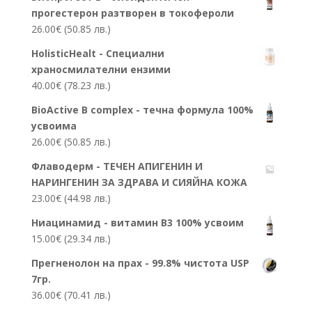
прогестерон разтворен в токофероли
26.00
€
(50.85 лв.)
HolisticHealt - Специални
храносмилателни ензими
40.00
€
(78.23 лв.)
BioActive B complex - течна формула 100%
усвоима
26.00
€
(50.85 лв.)
Флаводерм - ТЕЧЕН АПИГЕНИН И
НАРИНГЕНИН ЗА ЗДРАВА И СИЯЙНА КОЖА
23.00
€
(44.98 лв.)
Ниацинамид - витамин В3 100% усвоим
15.00
€
(29.34 лв.)
Прегненолон на прах - 99.8% чистота USP
7гр.
36.00
€
(70.41 лв.)