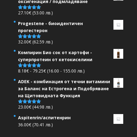
оксигенация / подмладяване
27.10
€
(53.00 лв.)
Оценено на
5.00
от 5
Progestene - биоидентичен
прогестерон
32.00
€
(62.59 лв.)
Оценено на
5.00
от 5
Компирин Био сок от картофи -
суперпротеин от кетокиселини
Ценови
8.18
€
-
79.25
€
(16.00 - 155.00 лв.)
Оценено на
5.00
от 5
диапазон:
ADEK - комбинация от течни витамини
8.18€
за Баланс на Естрогена и Подобряване
до
на Щитовидната Функция
79.25€
23.00
€
(44.98 лв.)
Оценено на
5.00
от 5
Aspitenrin/аспитенрин
36.00
€
(70.41 лв.)