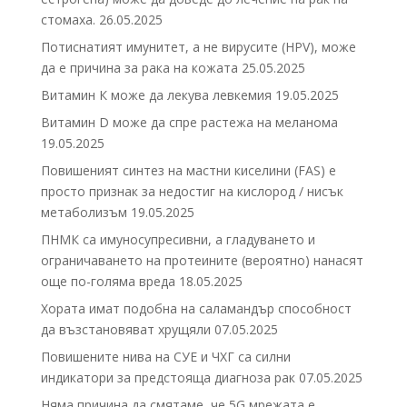
стомаха.
26.05.2025
Потиснатият имунитет, а не вирусите (HPV), може
да е причина за рака на кожата
25.05.2025
Витамин К може да лекува левкемия
19.05.2025
Витамин D може да спре растежа на меланома
19.05.2025
Повишеният синтез на мастни киселини (FAS) е
просто признак за недостиг на кислород / нисък
метаболизъм
19.05.2025
ПНМК са имуносупресивни, а гладуването и
ограничаването на протеините (вероятно) нанасят
още по-голяма вреда
18.05.2025
Хората имат подобна на саламандър способност
да възстановяват хрущяли
07.05.2025
Повишените нива на СУЕ и ЧХГ са силни
индикатори за предстояща диагноза рак
07.05.2025
Няма причина да смятаме, че 5G мрежата е