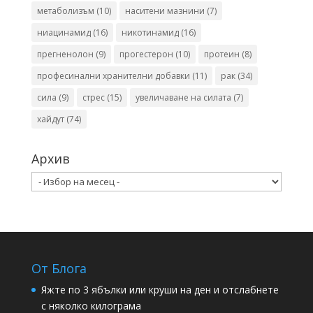
метаболизъм
(10)
наситени мазнини
(7)
ниацинамид
(16)
никотинамид
(16)
прегненолон
(9)
прогестерон
(10)
протеин
(8)
професинални хранителни добавки
(11)
рак
(34)
сила
(9)
стрес
(15)
увеличаване на силата
(7)
хайдут
(74)
Архив
Архив
От Блога
Яжте по 3 ябълки или круши на ден и отслабнете
с няколко килограма