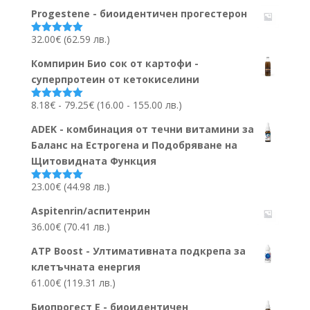
5.00
от 5
Progestene - биоидентичен прогестерон
32.00
€
(62.59 лв.)
Оценено на
5.00
от 5
Компирин Био сок от картофи -
суперпротеин от кетокиселини
Ценови
8.18
€
-
79.25
€
(16.00 - 155.00 лв.)
Оценено на
5.00
от 5
диапазон:
ADEK - комбинация от течни витамини за
8.18€
Баланс на Естрогена и Подобряване на
до
Щитовидната Функция
79.25€
23.00
€
(44.98 лв.)
Оценено на
5.00
от 5
Aspitenrin/аспитенрин
36.00
€
(70.41 лв.)
ATP Boost - Ултимативната подкрепа за
клетъчната енергия
61.00
€
(119.31 лв.)
Биопрогест Е - биоидентичен