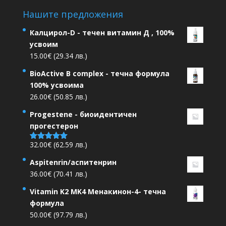
Нашите предложения
Калцирол-D - течен витамин Д , 100%
усвоим
15.00
€
(29.34 лв.)
BioActive B complex - течна формула
100% усвоима
26.00
€
(50.85 лв.)
Progestene - биоидентичен
прогестерон
32.00
€
(62.59 лв.)
Оценено на
5.00
от 5
Aspitenrin/аспитенрин
36.00
€
(70.41 лв.)
Vitamin K2 MK4 Менакинон-4- течна
формула
50.00
€
(97.79 лв.)