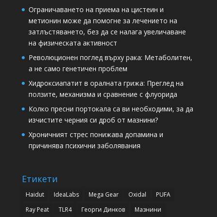
Ограничаването на приема на цистеин и
метионин може да помогне за лечението на
затлъстяването, без да се налага увеличаване
на физическата активност
Революционен поглед върху рака: Метаболитен,
а не само генетичен проблем
Хидроксиапатит в оралната грижа: Преглед на
ползите, механизма и сравнение с флуорида
Колко пресни портокала са ви необходими, за да
изчистите черния си дроб от мазнини?
Хроничният стрес понижава допамина и
причинява психични заболявания
Етикети
Haidut
IdeaLabs
Mega Gear
Oxidal
PUFA
Ray Peat
TLR4
Георги Динков
Мазнини