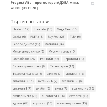
ProgestVita - прогестерон/ДХЕА микс
41.00
€
(80.19 лв.)
Търсен по тагове
Haidut
(112)
IdeaLabs
(10)
Mega Gear
(15)
Oxidal
(6)
PUFA
(18)
Ray Peat
(25)
TLR4
(9)
Георги Динков
(15)
Мазнини
(16)
Метиленово синьо
(9)
Мускулна сила
(10)
Отслабване
(26)
Рей Пийт
(66)
Серотонин
(9)
Силови тренировки
(8)
Тестостерон
(14)
Тодорка Иванова
(6)
Фитнес
(7)
аспирин
(16)
витамин D
(11)
витамин Б
(7)
витамин Б3
(8)
витамин Е
(7)
диабет
(9)
диета
(7)
дълголетие
(19)
експеримент
(23)
ендотоксин
(16)
естроген
(19)
здраве
(62)
кортизол
(16)
ксеноандрогени
(15)