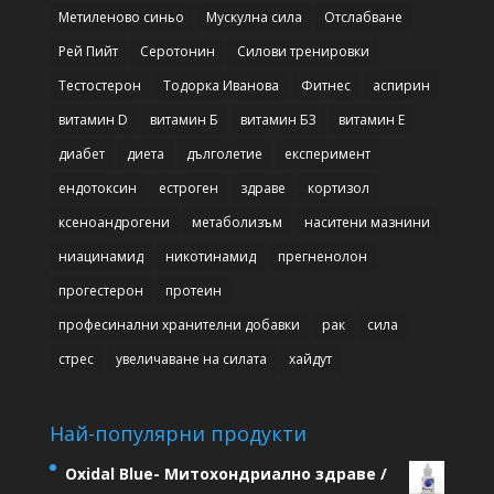
Метиленово синьо
Мускулна сила
Отслабване
Рей Пийт
Серотонин
Силови тренировки
Тестостерон
Тодорка Иванова
Фитнес
аспирин
витамин D
витамин Б
витамин Б3
витамин Е
диабет
диета
дълголетие
експеримент
ендотоксин
естроген
здраве
кортизол
ксеноандрогени
метаболизъм
наситени мазнини
ниацинамид
никотинамид
прегненолон
прогестерон
протеин
професинални хранителни добавки
рак
сила
стрес
увеличаване на силата
хайдут
Най-популярни продукти
Oxidal Blue- Митохондриално здраве /