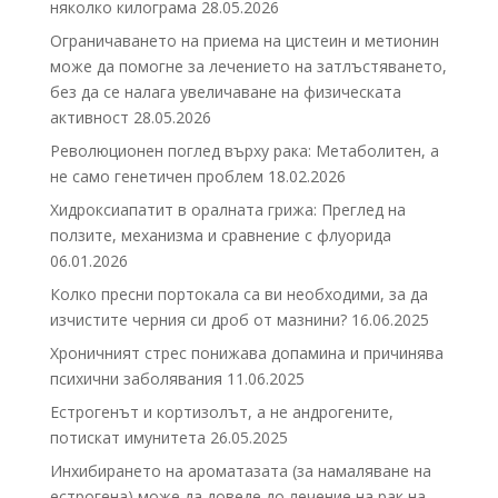
няколко килограма
28.05.2026
Ограничаването на приема на цистеин и метионин
може да помогне за лечението на затлъстяването,
без да се налага увеличаване на физическата
активност
28.05.2026
Революционен поглед върху рака: Метаболитен, а
не само генетичен проблем
18.02.2026
Хидроксиапатит в оралната грижа: Преглед на
ползите, механизма и сравнение с флуорида
06.01.2026
Колко пресни портокала са ви необходими, за да
изчистите черния си дроб от мазнини?
16.06.2025
Хроничният стрес понижава допамина и причинява
психични заболявания
11.06.2025
Естрогенът и кортизолът, а не андрогените,
потискат имунитета
26.05.2025
Инхибирането на ароматазата (за намаляване на
естрогена) може да доведе до лечение на рак на