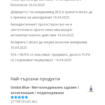
безопасна
16.04.2025
Дефицитът на ниацинамид (В3) в храната може да
е причина за шизофрения
16.04.2025
Биоидентичният прогестерон (но не и
синтетичните прогестини) има мощно
антихипертонично действие
16.04.2025
Аспиринът може да лекува мозъчни аневризми
16.04.2025
SFA / MUFA се окисляват предимно, докато PUFA
се съхраняват/акумулират.
16.04.2025
Най-търсени продукти
Oxidal Blue- Митохондриално здраве /
оксигенация / подмладяване
27.10
€
(53.00 лв.)
Оценено на