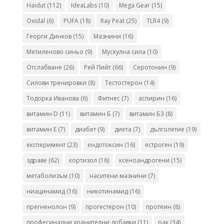
Haidut
(112)
IdeaLabs
(10)
Mega Gear
(15)
Oxidal
(6)
PUFA
(18)
Ray Peat
(25)
TLR4
(9)
Георги Динков
(15)
Мазнини
(16)
Метиленово синьо
(9)
Мускулна сила
(10)
Отслабване
(26)
Рей Пийт
(66)
Серотонин
(9)
Силови тренировки
(8)
Тестостерон
(14)
Тодорка Иванова
(6)
Фитнес
(7)
аспирин
(16)
витамин D
(11)
витамин Б
(7)
витамин Б3
(8)
витамин Е
(7)
диабет
(9)
диета
(7)
дълголетие
(19)
експеримент
(23)
ендотоксин
(16)
естроген
(19)
здраве
(62)
кортизол
(16)
ксеноандрогени
(15)
метаболизъм
(10)
наситени мазнини
(7)
ниацинамид
(16)
никотинамид
(16)
прегненолон
(9)
прогестерон
(10)
протеин
(8)
професинални хранителни добавки
(11)
рак
(34)