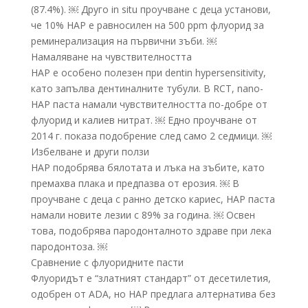
(87.4%). ￼ Друго in situ проучване с деца установи,
че 10% HAP е равносилен на 500 ppm флуорид за
реминерализация на първични зъби. ￼
Намаляване на чувствителността
HAP е особено полезен при dentin hypersensitivity,
като запълва дентиналните тубули. В RCT, nano-
HAP паста намали чувствителността по-добре от
флуорид и калиев нитрат. ￼ Едно проучване от
2014 г. показа подобрение след само 2 седмици. ￼
Избелване и други ползи
HAP подобрява бялотата и лъка на зъбите, като
премахва плака и предпазва от ерозия. ￼ В
проучване с деца с ранно детско кариес, HAP паста
намали новите лезии с 89% за година. ￼ Освен
това, подобрява пародонталното здраве при лека
пародонтоза. ￼
Сравнение с флуоридните пасти
Флуоридът е “златният стандарт” от десетилетия,
одобрен от ADA, но HAP предлага алтернатива без