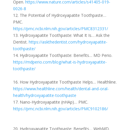
Open.
https://www.nature.com/articles/s41405-019-
0026-8
12. The Potential of Hydroxyapatite Toothpaste…
PMC.
https://pmc.ncbi.nlm.nih.gov/articles/PMC8312331/
13. Hydroxyapatite Toothpaste: What It Is… Ask the
Dentist.
https://askthedentist.com/hydroxyapatite-
toothpaste/
14. Hydroxyapatite Toothpaste: Benefits… MD Perio.
https://mdperio.com/blog/what-is-hydroxyapatite-
toothpaste/
16. How Hydroxyapatite Toothpaste Helps… Healthline.
https://www.healthline.com/health/dental-and-oral-
health/hydroxyapatite-toothpaste
17. Nano-Hydroxyapatite (nHAp)… PMC.
https://pmc.ncbi.nlm.nih.gov/articles/PMC9102186/
20. Hydroxyapatite Toothpaste: Benefits… WebMD.