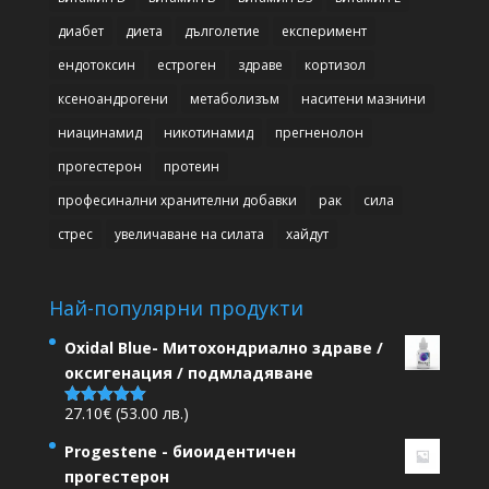
диабет
диета
дълголетие
експеримент
ендотоксин
естроген
здраве
кортизол
ксеноандрогени
метаболизъм
наситени мазнини
ниацинамид
никотинамид
прегненолон
прогестерон
протеин
професинални хранителни добавки
рак
сила
стрес
увеличаване на силата
хайдут
Най-популярни продукти
Oxidal Blue- Митохондриално здраве /
оксигенация / подмладяване
27.10
€
(53.00 лв.)
Оценено на
5.00
от 5
Progestene - биоидентичен
прогестерон