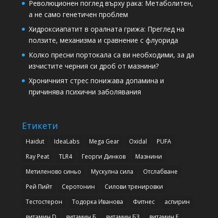
Революционен поглед върху рака: Метаболитен,
а не само генетичен проблем
Хидроксиапатит в оралната грижа: Преглед на
ползите, механизма и сравнение с флуорида
Колко пресни портокала са ви необходими, за да
изчистите черния си дроб от мазнини?
Хроничният стрес понижава допамина и
причинява психични заболявания
Етикети
Haidut
IdeaLabs
Mega Gear
Oxidal
PUFA
Ray Peat
TLR4
Георги Динков
Мазнини
Метиленово синьо
Мускулна сила
Отслабване
Рей Пийт
Серотонин
Силови тренировки
Тестостерон
Тодорка Иванова
Фитнес
аспирин
витамин D
витамин Б
витамин Б3
витамин Е