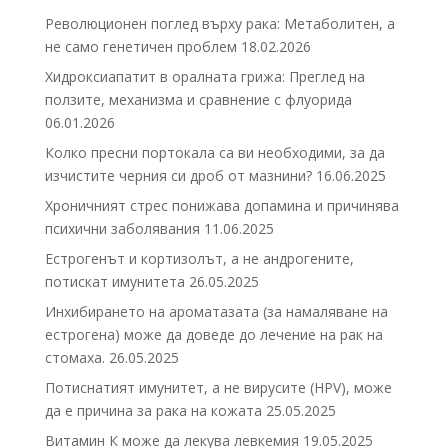
Революционен поглед върху рака: Метаболитен, а
не само генетичен проблем
18.02.2026
Хидроксиапатит в оралната грижа: Преглед на
ползите, механизма и сравнение с флуорида
06.01.2026
Колко пресни портокала са ви необходими, за да
изчистите черния си дроб от мазнини?
16.06.2025
Хроничният стрес понижава допамина и причинява
психични заболявания
11.06.2025
Естрогенът и кортизолът, а не андрогените,
потискат имунитета
26.05.2025
Инхибирането на ароматазата (за намаляване на
естрогена) може да доведе до лечение на рак на
стомаха.
26.05.2025
Потиснатият имунитет, а не вирусите (HPV), може
да е причина за рака на кожата
25.05.2025
Витамин К може да лекува левкемия
19.05.2025