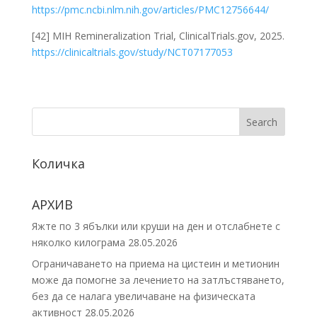
https://pmc.ncbi.nlm.nih.gov/articles/PMC12756644/
[42] MIH Remineralization Trial, ClinicalTrials.gov, 2025.
https://clinicaltrials.gov/study/NCT07177053
Search
Количка
АРХИВ
Яжте по 3 ябълки или круши на ден и отслабнете с
няколко килограма
28.05.2026
Ограничаването на приема на цистеин и метионин
може да помогне за лечението на затлъстяването,
без да се налага увеличаване на физическата
активност
28.05.2026