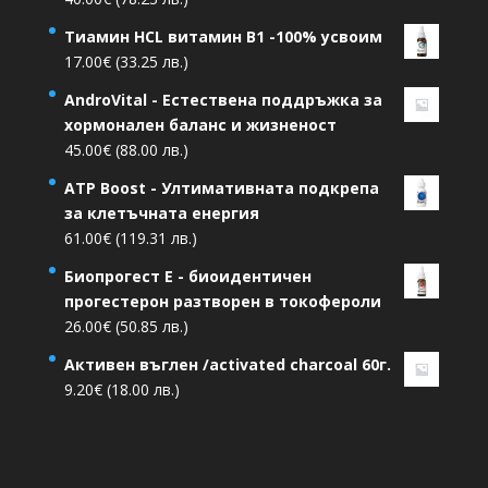
Тиамин HCL витамин В1 -100% усвоим
17.00
€
(33.25 лв.)
AndroVital - Естествена поддръжка за
хормонален баланс и жизненост
45.00
€
(88.00 лв.)
ATP Boost - Ултимативната подкрепа
за клетъчната енергия
61.00
€
(119.31 лв.)
Биопрогест Е - биоидентичен
прогестерон разтворен в токофероли
26.00
€
(50.85 лв.)
Активен въглен /activated charcoal 60г.
9.20
€
(18.00 лв.)