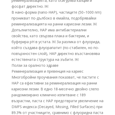
реминерализацията, като осигурява калций и
фосфат директно. ￼
В нано-форма (nano-HAP), частиците (50–1000 nm)
проникват по-дълбоко в емайла, подобрявайки
реминерализацията на ранни кариозни лезии. ￼
Допълнително, HAP има антибактериални
свойства, като свързва плака и бактерии, и
буферира pH в устата. ￼ За разлика от флуорида,
който създава флуорапатит (по-стабилен, но по-
повърхностен слой), HAP директно възстановява
естествената структура на зъбите. ￼
Ползи за оралното здраве
Реминерализация и превенция на кариес
Многобройни проучвания показват, че пастите с
HAP са ефективни за реминерализация на ранни
кариозни лезии. В едно 18-месечно двойно слепо
рандомизирано клинично изпитване с 189
възрастни, паста с HAP предотврати увеличение на
DMFS индекса (Decayed, Missing, Filled Surfaces) при
89.3% от участниците, сравнимо с флуоридна паста