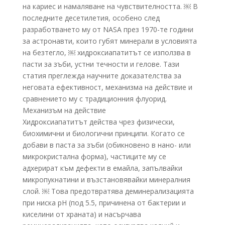
на кариес и намаляване на чувствителността. ￼ В
последните десетилетия, особено след
разработването му от NASA през 1970-те години
за астронавти, които губят минерали в условията
на безтегло, ￼ хидроксиапатитът се използва в
пасти за зъби, устни течности и гелове. Тази
статия преглежда научните доказателства за
неговата ефективност, механизма на действие и
сравнението му с традиционния флуорид.
Механизъм на действие
Хидроксиапатитът действа чрез физически,
биохимични и биологични принципи. Когато се
добави в паста за зъби (обикновено в нано- или
микрокристална форма), частиците му се
адхерират към дефекти в емайла, запълвайки
микропукнатини и възстановявайки минералния
слой. ￼ Това предотвратява деминерализацията
при ниска pH (под 5.5, причинена от бактерии и
киселини от храната) и насърчава