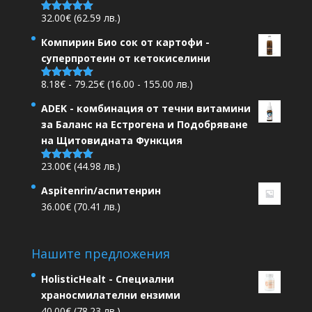
32.00
€
(62.59 лв.)
Оценено на
5.00
от 5
Компирин Био сок от картофи -
суперпротеин от кетокиселини
Ценови
8.18
€
-
79.25
€
(16.00 - 155.00 лв.)
Оценено на
5.00
от 5
диапазон:
ADEK - комбинация от течни витамини
8.18€
за Баланс на Естрогена и Подобряване
до
на Щитовидната Функция
79.25€
23.00
€
(44.98 лв.)
Оценено на
5.00
от 5
Aspitenrin/аспитенрин
36.00
€
(70.41 лв.)
Нашите предложения
HolisticHealt - Специални
храносмилателни ензими
40.00
€
(78.23 лв.)