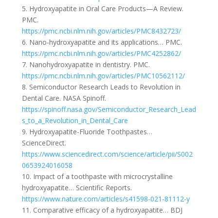
5. Hydroxyapatite in Oral Care Products—A Review.
PMC.
https://pmc.ncbi.nlm.nih.gov/articles/PMC8432723/
6. Nano-hydroxyapatite and its applications… PMC.
https://pmc.ncbi.nlm.nih.gov/articles/PMC4252862/
7. Nanohydroxyapatite in dentistry. PMC.
https://pmc.ncbi.nlm.nih.gov/articles/PMC10562112/
8. Semiconductor Research Leads to Revolution in
Dental Care. NASA Spinoff.
https://spinoff.nasa.gov/Semiconductor_Research_Lead
s_to_a_Revolution_in_Dental_Care
9. Hydroxyapatite-Fluoride Toothpastes…
ScienceDirect.
https://www.sciencedirect.com/science/article/pii/S002
0653924016058
10. Impact of a toothpaste with microcrystalline
hydroxyapatite… Scientific Reports.
https://www.nature.com/articles/s41598-021-81112-y
11. Comparative efficacy of a hydroxyapatite… BDJ