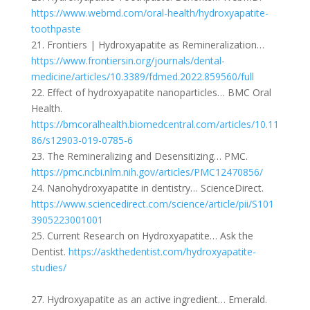
https://www.webmd.com/oral-health/hydroxyapatite-
toothpaste
21. Frontiers | Hydroxyapatite as Remineralization…
https://www.frontiersin.org/journals/dental-
medicine/articles/10.3389/fdmed.2022.859560/full
22. Effect of hydroxyapatite nanoparticles… BMC Oral
Health.
https://bmcoralhealth.biomedcentral.com/articles/10.11
86/s12903-019-0785-6
23. The Remineralizing and Desensitizing… PMC.
https://pmc.ncbi.nlm.nih.gov/articles/PMC12470856/
24. Nanohydroxyapatite in dentistry… ScienceDirect.
https://www.sciencedirect.com/science/article/pii/S101
3905223001001
25. Current Research on Hydroxyapatite… Ask the
Dentist.
https://askthedentist.com/hydroxyapatite-
studies/
27. Hydroxyapatite as an active ingredient… Emerald.