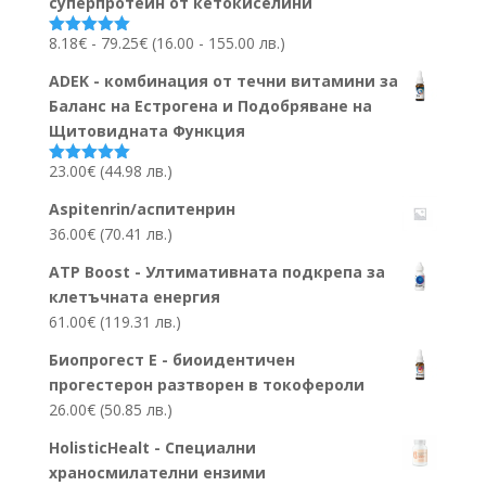
суперпротеин от кетокиселини
Ценови
8.18
€
-
79.25
€
(16.00 - 155.00 лв.)
Оценено на
5.00
от 5
диапазон:
ADEK - комбинация от течни витамини за
8.18€
Баланс на Естрогена и Подобряване на
до
Щитовидната Функция
79.25€
23.00
€
(44.98 лв.)
Оценено на
5.00
от 5
Aspitenrin/аспитенрин
36.00
€
(70.41 лв.)
ATP Boost - Ултимативната подкрепа за
клетъчната енергия
61.00
€
(119.31 лв.)
Биопрогест Е - биоидентичен
прогестерон разтворен в токофероли
26.00
€
(50.85 лв.)
HolisticHealt - Специални
храносмилателни ензими