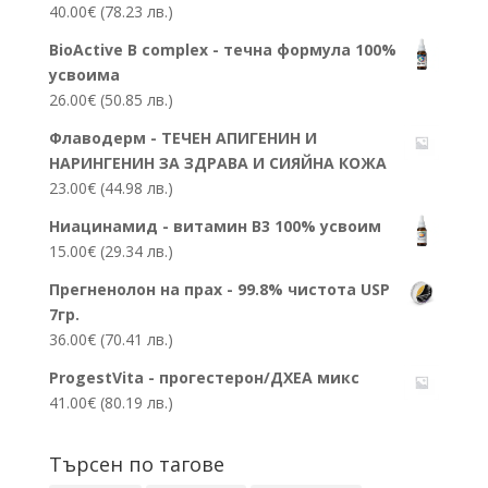
40.00
€
(78.23 лв.)
BioActive B complex - течна формула 100%
усвоима
26.00
€
(50.85 лв.)
Флаводерм - ТЕЧЕН АПИГЕНИН И
НАРИНГЕНИН ЗА ЗДРАВА И СИЯЙНА КОЖА
23.00
€
(44.98 лв.)
Ниацинамид - витамин В3 100% усвоим
15.00
€
(29.34 лв.)
Прегненолон на прах - 99.8% чистота USP
7гр.
36.00
€
(70.41 лв.)
ProgestVita - прогестерон/ДХЕА микс
41.00
€
(80.19 лв.)
Търсен по тагове