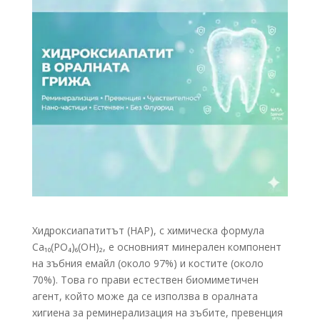
Хидроксиапатитът (HAP), с химическа формула
Ca₁₀(PO₄)₆(OH)₂, е основният минерален компонент
на зъбния емайл (около 97%) и костите (около
70%). Това го прави естествен биомиметичен
агент, който може да се използва в оралната
хигиена за реминерализация на зъбите, превенция