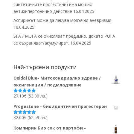
синтетичните прогестини) има мощно
антихипертонично действие
16.04.2025
Аспиринът може да лекува мозъчни аневризми
16.04.2025
SFA / MUFA се окисляват предимно, докато PUFA
се съхраняват/акумулират.
16.04.2025
Най-търсени продукти
Oxidal Blue- Митохондриално здраве /
оксигенация / подмладяване
27.10
€
(53.00 лв.)
Оценено на
5.00
от 5
Progestene - биоидентичен прогестерон
32.00
€
(62.59 лв.)
Оценено на
5.00
от 5
Компирин Био сок от картофи -