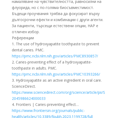
намаляване на чувствителността, равносилни на
флуорида, но с по-голяма биосъвместимост.
Бъдещи проучвания трябва да фокусират върху
дългосрочни ефекти и комбинации с други агенти.
За пациенти, търсещи естествени опции, HAP е
отличен избор.
Референции
1. The use of hydroxyapatite toothpaste to prevent
dental caries. PMC.
https://pmc.ncbi.nlm.nih.gov/articles/PMC8930857/
2. Caries-preventing effect of a hydroxyapatite-
toothpaste in adults. PMC.
https://pmc.ncbi.nlm.nih.gov/articles/PMC10393266/
3. Hydroxyapatite as an active ingredient in oral care.
ScienceDirect.
https://www.sciencedirect.com/org/science/article/pii/S
2045986624000033
4. Frontiers | Caries-preventing effect…
https://www.frontiersin.org/journals/public-
health/articles/10.3389/fpubh.2023.1199728/full