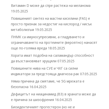
Витамин D може да спре растежа на меланома
19.05.2025
Повишеният синтез на мастни киселини (FAS) е
просто признак за недостиг на кислород / нисък
метаболизъм
19.05.2025
ПНМК са имуносупресивни, а гладуването и
ограничаването на протеините (вероятно) нанасят
още по-голяма вреда
18.05.2025
Хората имат подобна на саламандър способност
да възстановяват хрущяли
07.05.2025
Повишените нива на СУЕ и ЧХГ са силни
индикатори за предстояща диагноза рак
07.05.2025
Няма причина да смятаме, че 5G мрежата е
безопасна
16.04.2025
Дефицитът на ниацинамид (В3) в храната може да
е причина за шизофрения
16.04.2025
Биоидентичният прогестерон (но не и