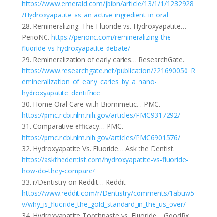
https://www.emerald.com/jbibn/article/13/1/1/1232928
/Hydroxyapatite-as-an-active-ingredient-in-oral
28. Remineralizing: The Fluoride vs. Hydroxyapatite…
PerioNC.
https://perionc.com/remineralizing-the-
fluoride-vs-hydroxyapatite-debate/
29. Remineralization of early caries… ResearchGate.
https://www.researchgate.net/publication/221690050_R
emineralization_of_early_caries_by_a_nano-
hydroxyapatite_dentifrice
30. Home Oral Care with Biomimetic… PMC.
https://pmc.ncbi.nlm.nih.gov/articles/PMC9317292/
31. Comparative efficacy… PMC.
https://pmc.ncbi.nlm.nih.gov/articles/PMC6901576/
32. Hydroxyapatite Vs. Fluoride… Ask the Dentist.
https://askthedentist.com/hydroxyapatite-vs-fluoride-
how-do-they-compare/
33. r/Dentistry on Reddit… Reddit.
https://www.reddit.com/r/Dentistry/comments/1abuw5
v/why_is_fluoride_the_gold_standard_in_the_us_over/
34. Hydroxyapatite Toothpaste vs. Fluoride… GoodRx.