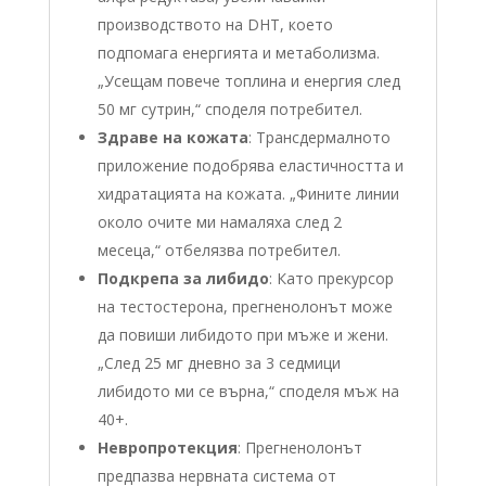
производството на DHT, което
подпомага енергията и метаболизма.
„Усещам повече топлина и енергия след
50 мг сутрин,“ споделя потребител.
Здраве на кожата
: Трансдермалното
приложение подобрява еластичността и
хидратацията на кожата. „Фините линии
около очите ми намаляха след 2
месеца,“ отбелязва потребител.
Подкрепа за либидо
: Като прекурсор
на тестостерона, прегненолонът може
да повиши либидото при мъже и жени.
„След 25 мг дневно за 3 седмици
либидото ми се върна,“ споделя мъж на
40+.
Невропротекция
: Прегненолонът
предпазва нервната система от