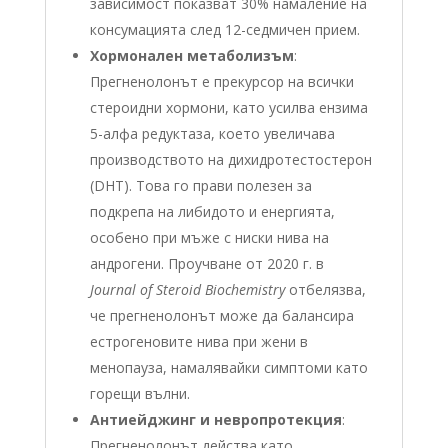
зависимост показват 30% намаление на
консумацията след 12-седмичен прием.
Хормонален метаболизъм
:
Прегненолонът е прекурсор на всички
стероидни хормони, като усилва ензима
5-алфа редуктаза, което увеличава
производството на дихидротестостерон
(DHT). Това го прави полезен за
подкрепа на либидото и енергията,
особено при мъже с ниски нива на
андрогени. Проучване от 2020 г. в
Journal of Steroid Biochemistry
отбелязва,
че прегненолонът може да балансира
естрогеновите нива при жени в
менопауза, намалявайки симптоми като
горещи вълни.
Антиейджинг и невропротекция
:
Прегненолонът действа като