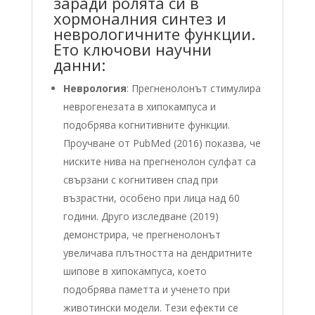
заради ролята си в
хормоналния синтез и
неврологичните функции.
Ето ключови научни
данни:
Неврология
: Прегненолонът стимулира
неврогенезата в хипокампуса и
подобрява когнитивните функции.
Проучване от PubMed (2016) показва, че
ниските нива на прегненолон сулфат са
свързани с когнитивен спад при
възрастни, особено при лица над 60
години. Друго изследване (2019)
демонстрира, че прегненолонът
увеличава плътността на дендритните
шипове в хипокампуса, което
подобрява паметта и ученето при
животински модели. Тези ефекти се