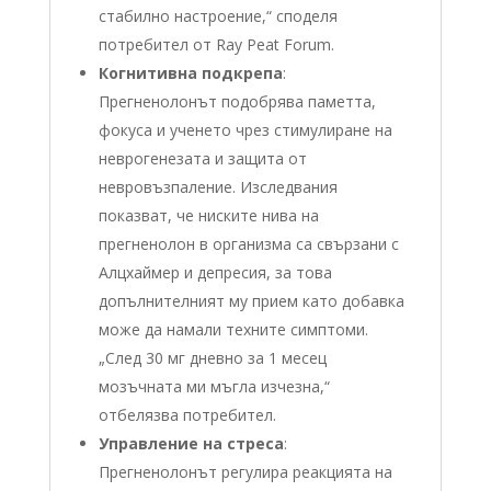
стабилно настроение,“ споделя
потребител от Ray Peat Forum.
Когнитивна подкрепа
:
Прегненолонът подобрява паметта,
фокуса и ученето чрез стимулиране на
неврогенезата и защита от
невровъзпаление. Изследвания
показват, че ниските нива на
прегненолон в организма са свързани с
Алцхаймер и депресия, за това
допълнителният му прием като добавка
може да намали техните симптоми.
„След 30 мг дневно за 1 месец
мозъчната ми мъгла изчезна,“
отбелязва потребител.
Управление на стреса
:
Прегненолонът регулира реакцията на