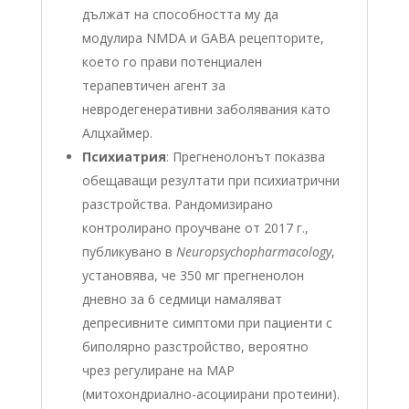
дължат на способността му да
модулира NMDA и GABA рецепторите,
което го прави потенциален
терапевтичен агент за
невродегенеративни заболявания като
Алцхаймер.
Психиатрия
: Прегненолонът показва
обещаващи резултати при психиатрични
разстройства. Рандомизирано
контролирано проучване от 2017 г.,
публикувано в
Neuropsychopharmacology
,
установява, че 350 мг прегненолон
дневно за 6 седмици намаляват
депресивните симптоми при пациенти с
биполярно разстройство, вероятно
чрез регулиране на MAP
(митохондриално-асоциирани протеини).