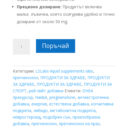
Прецизно дозиране:
Продуктът включва
малка лъжичка, която осигурява удобно и точно
дозиране от около 50 mg.
количество
Поръчай
за
Прегненолон
на
прах
Категории:
LSLabs-liquid supplements labs
,
-
прегненолон
,
ПРОДУКТИ ЗА ЗДРАВЕ
,
ПРОДУКТИ
99.8%
ЗА ЗДРАВЕ
,
ПРОДУКТИ ЗА ЗДРАВЕ
,
ПРОДУКТИ ЗА
чистота
СПОРТ
,
рей пийт добавки
Етикети:
DHEA
USP
прекурсор
,
Haidut
,
pregnenolone
,
антиестрогенна
7гр.
добавка
,
енергия
,
естествена добавка
,
когнитивна
подкрепа
,
либидо
,
метаболитна подкрепа
,
невростероид
,
подобрен сън
,
прахообразна
добавка
,
прегненолон
,
прегненолон на прах
,