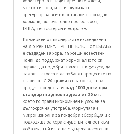
холестерола в надбъбречните жлези,
мозъка и гонадите, и служи като
прекурсор за всички останали стероидни
хормони, включително прогестерон,
DHEA, тестостерон и естроген.
Вдъхновен от пионерските изследвания
на д-р Рей Пийт, ПРЕГНЕНОЛОН от LSLABS
е създаден за хора, търсещи естествен
начин да поддържат хормоналното си
здраве, да подобрят паметта и фокуса, да
намалят стреса и да забавят процесите на
стареене. С
20 грама
в опаковка, този
продукт предоставя
над 1000 дози при
стандартна дневна доза от 20 мг
,
което го прави икономичен и удобен за
дългосрочна употреба. Формулата е
микронизирана за по-добра абсорбция и е
подходяща за хора с чувствителност към
добавки, тъй като не съдържа алергенни