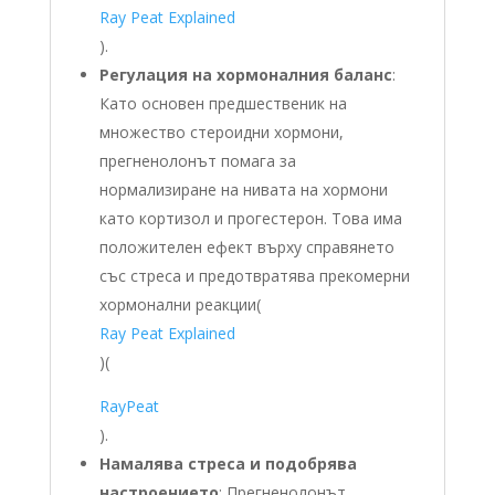
Ray Peat Explained
)
.
Регулация на хормоналния баланс
:
Като основен предшественик на
множество стероидни хормони,
прегненолонът помага за
нормализиране на нивата на хормони
като кортизол и прогестерон. Това има
положителен ефект върху справянето
със стреса и предотвратява прекомерни
хормонални реакции​
(
Ray Peat Explained
)
(
RayPeat
)
.
Намалява стреса и подобрява
настроението
: Прегненолонът