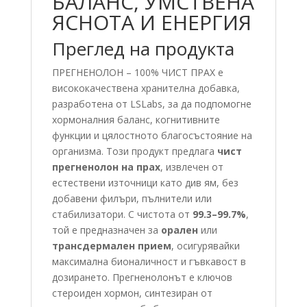
БАЛАНС, УМСТВЕНА
ЯСНОТА И ЕНЕРГИЯ
Преглед на продукта
ПРЕГНЕНОЛОН – 100% ЧИСТ ПРАХ е
висококачествена хранителна добавка,
разработена от LSLabs, за да подпомогне
хормоналния баланс, когнитивните
функции и цялостното благосъстояние на
организма. Този продукт предлага
чист
прегненолон на прах
, извлечен от
естествени източници като див ям, без
добавени филъри, пълнители или
стабилизатори. С чистота от
99.3–99.7%
,
той е предназначен за
орален
или
трансдермален прием
, осигурявайки
максимална бионаличност и гъвкавост в
дозирането. Прегненолонът е ключов
стероиден хормон, синтезиран от