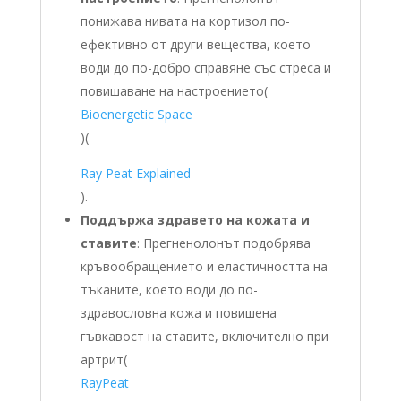
понижава нивата на кортизол по-
ефективно от други вещества, което
води до по-добро справяне със стреса и
повишаване на настроението​
(
Bioenergetic Space
)
(
Ray Peat Explained
)
.
Поддържа здравето на кожата и
ставите
: Прегненолонът подобрява
кръвообращението и еластичността на
тъканите, което води до по-
здравословна кожа и повишена
гъвкавост на ставите, включително при
артрит​
(
RayPeat