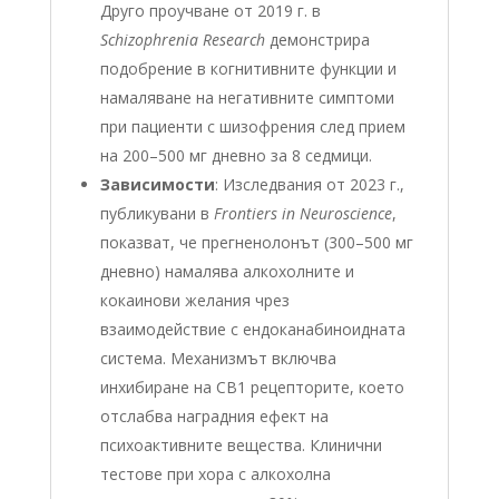
Друго проучване от 2019 г. в
Schizophrenia Research
демонстрира
подобрение в когнитивните функции и
намаляване на негативните симптоми
при пациенти с шизофрения след прием
на 200–500 мг дневно за 8 седмици.
Зависимости
: Изследвания от 2023 г.,
публикувани в
Frontiers in Neuroscience
,
показват, че прегненолонът (300–500 мг
дневно) намалява алкохолните и
кокаинови желания чрез
взаимодействие с ендоканабиноидната
система. Механизмът включва
инхибиране на CB1 рецепторите, което
отслабва наградния ефект на
психоактивните вещества. Клинични
тестове при хора с алкохолна