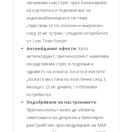
организма към стрес чрез балансиране
на кортизола и подпомагане на
ендоканабиноидната система.
„Чувствам се по-спокоен и енергичен
след 20 мг сутрин,“ споделя потребител
от Low Toxin Forum.
Антиейджинг ефекти
: Като
антиоксидант, прегненолонът намалява
оксидативния стрес и подпомага
здравето на кожата, косата и ноктите.
„Кожата ми стана по-еластична след 3
месеца с 25 мг дневно,“ отбелязва
потребител.
Подобряване на настроението
:
Прегненолонът може да облекчи
симптомите на депресия и биполярно
разстройство чрез модулиране на MAP