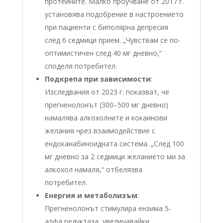
протеините. Малко проучване от 2017 г.
установява подобрение в настроението
при пациенти с биполярна депресия
след 6 седмици прием. „Чувствам се по-
оптимистичен след 40 мг дневно,“
споделя потребител.
Подкрепа при зависимости
:
Изследвания от 2023 г. показват, че
прегненолонът (300–500 мг дневно)
намалява алкохолните и кокаинови
желания чрез взаимодействие с
ендоканабиноидната система. „След 100
мг дневно за 2 седмици желанието ми за
алкохол намаля,“ отбелязва
потребител.
Енергия и метаболизъм
:
Прегненолонът стимулира ензима 5-
алфа редуктаза, увеличавайки