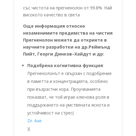
със чистота на прегненолон от 99.8%. Най
високото качество в света
Още информация относно
незаменимите предимства на чистия
Прегненолон можете да откриете в
научните разработки на др.Реймънд
Пийт, Георги Динков–Хайдут и др:
Подобрена когнитивна функция
:
Прегненолонът е свързан с подобрение
в паметта и концентрацията, особено
при възрастни хора. Проучванията
показват, че той играе ключова роля в
поддържането на умствената яснота и
устойчивост на стрес​
(
Dr. Axe
)
(