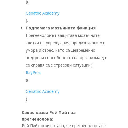
)
(
Geriatric Academy
)
.
Подпомага мозъчната функция
:
Прегненолонът защитава мозъчните
клетки от увреждания, предизвикани от
умора и стрес, като същевременно
подкрепя способността на организма да
се справя със стресови ситуации​
(
RayPeat
)
(
Geriatric Academy
)
.
Какво казва Рей Пийт за
прегненолона
:
Рей Пийт подчертава, че прегненолонът е