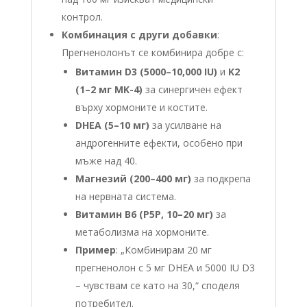
контрол.
Комбинация с други добавки
:
Прегненолонът се комбинира добре с:
Витамин D3 (5000–10,000 IU)
и
K2
(1–2 мг MK-4)
за синергичен ефект
върху хормоните и костите.
DHEA (5–10 мг)
за усилване на
андрогенните ефекти, особено при
мъже над 40.
Магнезий (200–400 мг)
за подкрепа
на нервната система.
Витамин B6 (P5P, 10–20 мг)
за
метаболизма на хормоните.
Пример
: „Комбинирам 20 мг
прегненолон с 5 мг DHEA и 5000 IU D3
– чувствам се като на 30,“ споделя
потребител.