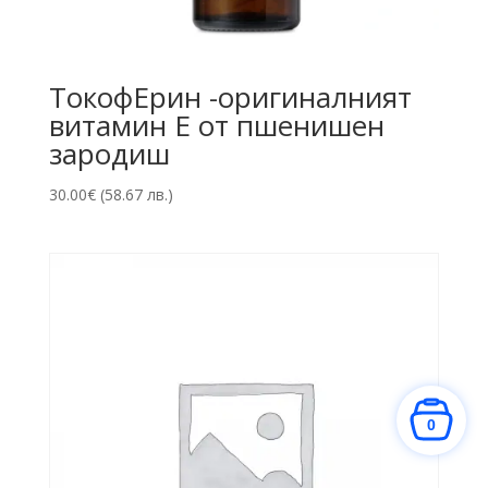
ТокофЕрин -оригиналният
витамин Е от пшенишен
зародиш
30.00
€
(58.67 лв.)
0