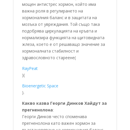
мощен антистрес хормон, който има
важна роля в регулирането на
хормоналния баланс и в защитата на
мозъка от увреждания. Той също така
подобрява циркулацията на кръвта и
нормализира функцията на щитовидната
жлеза, което е от решаващо значение за
хормоналната стабилност и
здравословното стареене​
(
RayPeat
)
(
Bioenergetic Space
)
.
Какво казва Георги Динков Хайдут за
прегненолона
:
Георги Динков често споменава
прегненолона като важен хормон за
възстановяване на хормоналния баланс,