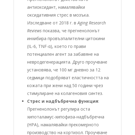
антиоксидант, намалявайки
оксидативния стрес в мозъка.
Изследване от 2018 г. в
Aging Research
Reviews
показва, че прегненолонът
инхибира провъзпалителни цитокини
(IL-6, TNF-α), което го прави
потенциален агент за забавяне на
невродегенерацията. Друго проучване
установява, че 100 мг дневно за 12
седмици подобряват еластичността на
кожата при жени над 50 години чрез
стимулиране на колагеновия синтез.
Стрес и надбъбречна функция
:
Прегненолонът регулира оста
хипоталамус-хипофиза-надбъбречна
(HPA), намалявайки прекомерното
производство на кортизол. Проучване