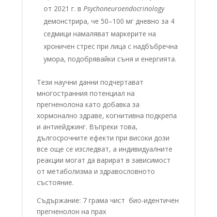
от 2021 г. в
Psychoneuroendocrinology
демонстрира, че 50–100 мг дневно за 4
седмици намаляват маркерите на
хроничен стрес при лица с надбъбречна
умора, подобрявайки съня и енергията.
Тези научни данни подчертават
многостранния потенциал на
прегненолона като добавка за
хормонално здраве, когнитивна подкрепа
и антиейджинг. Въпреки това,
дългосрочните ефекти при високи дози
все още се изследват, а индивидуалните
реакции могат да варират в зависимост
от метаболизма и здравословното
състояние.
Съдържание: 7 грама чист био-идентичен
прегненолон на прах