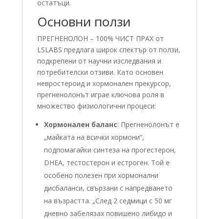
остатъци.
Основни ползи
ПРЕГНЕНОЛОН – 100% ЧИСТ ПРАХ от
LSLABS предлага широк спектър от ползи,
подкрепени от научни изследвания и
потребителски отзиви. Като основен
невростероид и хормонален прекурсор,
прегненолонът играе ключова роля в
множество физиологични процеси:
Хормонален баланс
: Прегненолонът е
„майката на всички хормони“,
подпомагайки синтеза на прогестерон,
DHEA, тестостерон и естроген. Той е
особено полезен при хормонални
дисбаланси, свързани с напредването
на възрастта. „След 2 седмици с 50 мг
дневно забелязах повишено либидо и