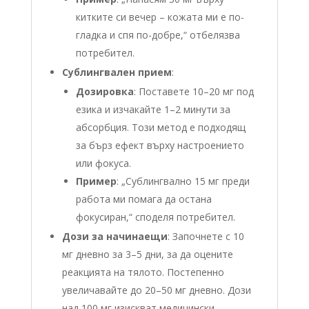
китките си вечер – кожата ми е по-
гладка и спя по-добре,“ отбелязва
потребител.
Сублингвален прием
:
Дозировка
: Поставете 10–20 мг под
езика и изчакайте 1–2 минути за
абсорбция. Този метод е подходящ
за бърз ефект върху настроението
или фокуса.
Пример
: „Сублингвално 15 мг преди
работа ми помага да остана
фокусиран,“ споделя потребител.
Дози за начинаещи
: Започнете с 10
мг дневно за 3–5 дни, за да оцените
реакцията на тялото. Постепенно
увеличавайте до 20–50 мг дневно. Дози
над 100 мг изискват медицински