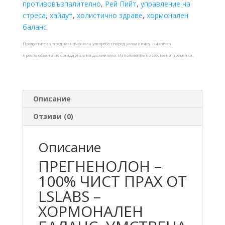
противовъзпалително
,
Рей Пийт
,
управление на
стреса
,
хайдут
,
холистично здраве
,
хормонален
баланс
Продуктите са предназначени за употреба според указанията. Някои са
преопаковани по стандартите на доставчика. Използвайте по собствена преценка.
Описание
Отзиви (0)
Описание
ПРЕГНЕНОЛОН –
100% ЧИСТ ПРАХ ОТ
LSLABS –
ХОРМОНАЛЕН