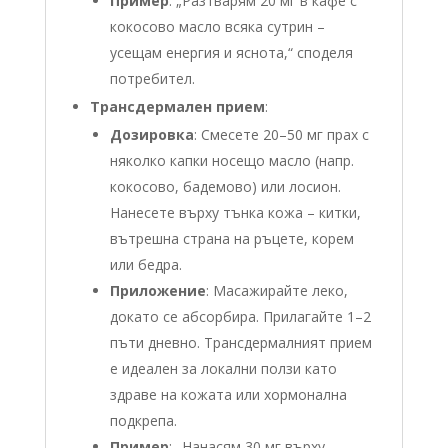
Пример
: „Разтварям 20 мг в кафе с
кокосово масло всяка сутрин –
усещам енергия и яснота,“ споделя
потребител.
Трансдермален прием
:
Дозировка
: Смесете 20–50 мг прах с
няколко капки носещо масло (напр.
кокосово, бадемово) или лосион.
Нанесете върху тънка кожа – китки,
вътрешна страна на ръцете, корем
или бедра.
Приложение
: Масажирайте леко,
докато се абсорбира. Прилагайте 1–2
пъти дневно. Трансдермалният прием
е идеален за локални ползи като
здраве на кожата или хормонална
подкрепа.
Пример
: „Нанасям 30 мг върху