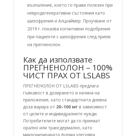
възпаление, което го прави полезен при
невродегенеративни състояния като
шизофрения и Алцхаймер. Проучване от
2019 г. показва когнитивни подобрения
при пациенти с шизофрения след прием
на прегненолон.
Как да използвате
ПРЕГНЕНОЛОН – 100%
ЧИСТ ПРАХ ОТ LSLABS
ПРЕГНЕНОЛОН ОТ LSLABS предлага
гъвкавост в дозирането и начина на
приложение, като стандартната дневна
доза варира от
20–100 мг
в зависимост
от целите и индивидуалните нужди.
Потребителите могат да го приемат
орално или трансдермално, като
микронизираната форма улеснява