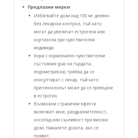
Предпазни мерки
:
Избягвайте дози над 100 мг дневно
без лекарски контрол, тъй като
могат да увеличат естрогена или
кортизола при чувствителни
индивиди.
Хора с хормонално-чувствителни
състояния (рак на гърдата,
ендометриоза) трябва да се
консултират с лекар, тъй като
прегненолонът може да се превърне
в естроген.
Възможни странични ефекти
включват акне, раздразнителност,
косопад или сънливост при високи
дози. Намалете дозата, ако се
появят.