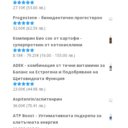
27.10
€
(53.00 лв.)
Оценено на
5.00
от 5
Progestene - биоидентичен прогестерон
32.00
€
(62.59 лв.)
Оценено на
5.00
от 5
Компирин Био сок от картофи -
суперпротеин от кетокиселини
Ценови
8.18
€
-
79.25
€
(16.00 - 155.00 лв.)
Оценено на
5.00
от 5
диапазон:
ADEK - комбинация от течни витамини за
8.18€
Баланс на Естрогена и Подобряване на
до
Щитовидната Функция
79.25€
23.00
€
(44.98 лв.)
Оценено на
5.00
от 5
Aspitenrin/аспитенрин
36.00
€
(70.41 лв.)
ATP Boost - Ултимативната подкрепа за
клетъчната енергия