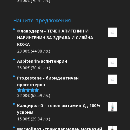
36.00
€
(70.41 лв.)
Нашите предложения
Флаводерм - ТЕЧЕН АПИГЕНИН И
НАРИНГЕНИН ЗА ЗДРАВА И СИЯЙНА
КОЖА
23.00
€
(44.98 лв.)
Aspitenrin/аспитенрин
36.00
€
(70.41 лв.)
Progestene - биоидентичен
прогестерон
32.00
€
(62.59 лв.)
Оценено на
5.00
от 5
Калцирол-D - течен витамин Д , 100%
усвоим
15.00
€
(29.34 лв.)
Магнойлат -трансдермален магнезий