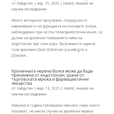
от
Хайдутин
|
апр. 15, 2025
|
Haidut
,
Анализ на
научни изследвания
Много интересно проучване, според което
намаляването на функцията на половите жлези,
наблюдавано при затлъстели/диабетични мъже, се
дължи на хронично повишените нива на
ендотоксин при тези хора. Проучването нарича
този феномен (G)ut (E)dotoxin (L)eading to a
(D)ecline...
Хроничната нервна болка може да бъде
причинена от ендотоксин, храни от
търговската мрежа и фармацевтични
лекарства
от
Хайдутин
|
мар. 13, 2025
|
Haidut
,
Анализ на
научни изследвания
Миналата година публикувах няколко теми, които
показват, че някои случаи на хронична нервна