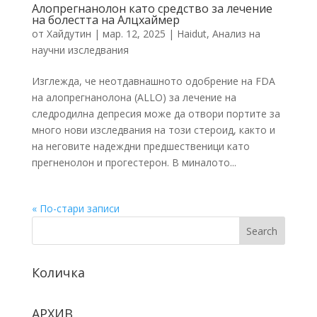
Алопрегнанолон като средство за лечение
на болестта на Алцхаймер
от
Хайдутин
|
мар. 12, 2025
|
Haidut
,
Анализ на
научни изследвания
Изглежда, че неотдавнашното одобрение на FDA
на алопрегнанолона (ALLO) за лечение на
следродилна депресия може да отвори портите за
много нови изследвания на този стероид, както и
на неговите надеждни предшественици като
прегненолон и прогестерон. В миналото...
« По-стари записи
Search
Количка
АРХИВ