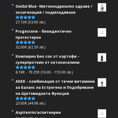
Oxidal Blue- Митохондриално здраве /
оксигенация / подмладяване
27.10
€
(53.00 лв.)
Оценено на
5.00
от 5
Progestene - биоидентичен
прогестерон
32.00
€
(62.59 лв.)
Оценено на
5.00
от 5
Компирин Био сок от картофи -
суперпротеин от кетокиселини
Ценови
8.18
€
-
79.25
€
(16.00 - 155.00 лв.)
Оценено на
5.00
от 5
диапазон:
ADEK - комбинация от течни витамини
8.18€
за Баланс на Естрогена и Подобряване
до
на Щитовидната Функция
79.25€
23.00
€
(44.98 лв.)
Оценено на
5.00
от 5
Aspitenrin/аспитенрин