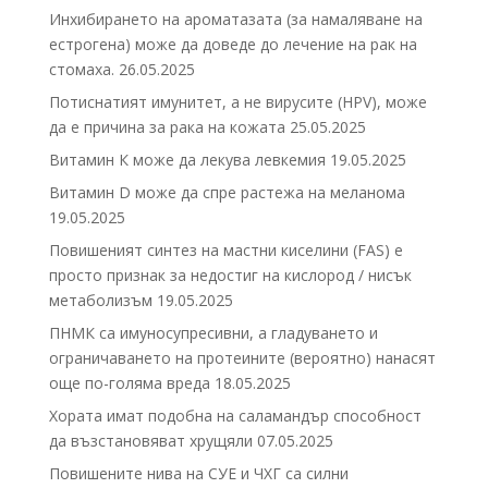
Инхибирането на ароматазата (за намаляване на
естрогена) може да доведе до лечение на рак на
стомаха.
26.05.2025
Потиснатият имунитет, а не вирусите (HPV), може
да е причина за рака на кожата
25.05.2025
Витамин К може да лекува левкемия
19.05.2025
Витамин D може да спре растежа на меланома
19.05.2025
Повишеният синтез на мастни киселини (FAS) е
просто признак за недостиг на кислород / нисък
метаболизъм
19.05.2025
ПНМК са имуносупресивни, а гладуването и
ограничаването на протеините (вероятно) нанасят
още по-голяма вреда
18.05.2025
Хората имат подобна на саламандър способност
да възстановяват хрущяли
07.05.2025
Повишените нива на СУЕ и ЧХГ са силни