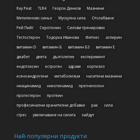
Ray Peat
TLR4
Георги Динков
Мазнини
Метиленово синьо
Мускулна сила
Отслабване
Рей Пийт
Серотонин
Силови тренировки
Тестостерон
Тодорка Иванова
Фитнес
аспирин
витамин D
витамин Б
витамин Б3
витамин Е
диабет
диета
дълголетие
експеримент
ендотоксин
естроген
здраве
кортизол
ксеноандрогени
метаболизъм
наситени мазнини
ниацинамид
никотинамид
прегненолон
прогестерон
протеин
професинални хранителни добавки
рак
сила
стрес
увеличаване на силата
хайдут
Най-популярни продукти