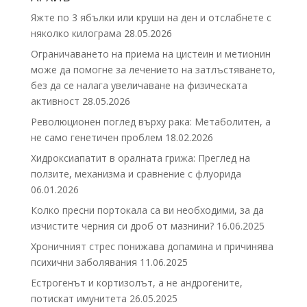
Яжте по 3 ябълки или круши на ден и отслабнете с
няколко килограма
28.05.2026
Ограничаването на приема на цистеин и метионин
може да помогне за лечението на затлъстяването,
без да се налага увеличаване на физическата
активност
28.05.2026
Революционен поглед върху рака: Метаболитен, а
не само генетичен проблем
18.02.2026
Хидроксиапатит в оралната грижа: Преглед на
ползите, механизма и сравнение с флуорида
06.01.2026
Колко пресни портокала са ви необходими, за да
изчистите черния си дроб от мазнини?
16.06.2025
Хроничният стрес понижава допамина и причинява
психични заболявания
11.06.2025
Естрогенът и кортизолът, а не андрогените,
потискат имунитета
26.05.2025