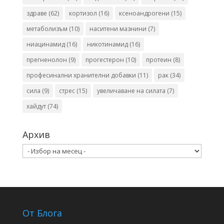
здраве
(62)
кортизол
(16)
ксеноандрогени
(15)
метаболизъм
(10)
наситени мазнини
(7)
ниацинамид
(16)
никотинамид
(16)
прегненолон
(9)
прогестерон
(10)
протеин
(8)
професинални хранителни добавки
(11)
рак
(34)
сила
(9)
стрес
(15)
увеличаване на силата
(7)
хайдут
(74)
Архив
Архив
От Блога