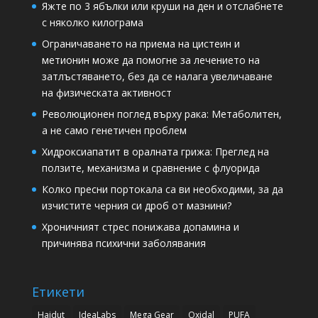
Яжте по 3 ябълки или круши на ден и отслабнете
с няколко килограма
Ограничаването на приема на цистеин и
метионин може да помогне за лечението на
затлъстяването, без да се налага увеличаване
на физическата активност
Революционен поглед върху рака: Метаболитен,
а не само генетичен проблем
Хидроксиапатит в оралната грижа: Преглед на
ползите, механизма и сравнение с флуорида
Колко пресни портокала са ви необходими, за да
изчистите черния си дроб от мазнини?
Хроничният стрес понижава допамина и
причинява психични заболявания
Етикети
Haidut
IdeaLabs
Mega Gear
Oxidal
PUFA