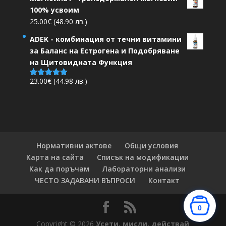
100% усвоим
25.00
€
(48.90 лв.)
ADEK - комбинация от течни витамини
за Баланс на Естрогена и Подобряване
на Щитовидната Функция
23.00
€
(44.98 лв.)
Оценено на
5.00
от 5
Нормативни актове
Общи условия
Карта на сайта
Списък на модификации
Как да поръчам
Лабораторни анализи
ЧЕСТО ЗАДАВАНИ ВЪПРОСИ
Контакт
0
Copyright © 2026
Усети, мисли, действай