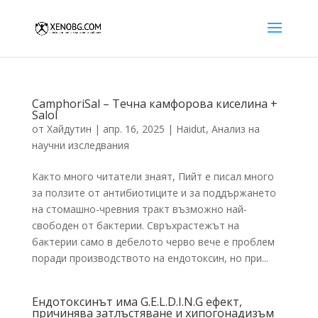
CamphoriSal – Течна камфорова киселина +
Salol
от
Хайдутин
|
апр. 16, 2025
|
Haidut
,
Анализ на
научни изследвания
Както много читатели знаят, Пийт е писал много
за ползите от антибиотиците и за поддържането
на стомашно-чревния тракт възможно най-
свободен от бактерии. Свръхрастежът на
бактерии само в дебелото черво вече е проблем
поради производството на ендотоксин, но при...
Ендотоксинът има G.E.L.D.I.N.G ефект,
причинява затлъстяване и хипогонадизъм