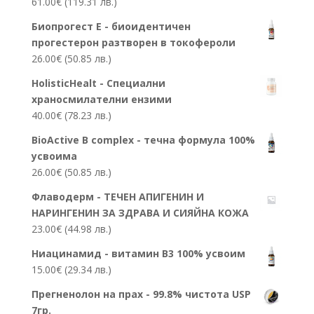
61.00
€
(119.31 лв.)
Биопрогест Е - биоидентичен
прогестерон разтворен в токофероли
26.00
€
(50.85 лв.)
HolisticHealt - Специални
храносмилателни ензими
40.00
€
(78.23 лв.)
BioActive B complex - течна формула 100%
усвоима
26.00
€
(50.85 лв.)
Флаводерм - ТЕЧЕН АПИГЕНИН И
НАРИНГЕНИН ЗА ЗДРАВА И СИЯЙНА КОЖА
23.00
€
(44.98 лв.)
Ниацинамид - витамин В3 100% усвоим
15.00
€
(29.34 лв.)
Прегненолон на прах - 99.8% чистота USP
7гр.