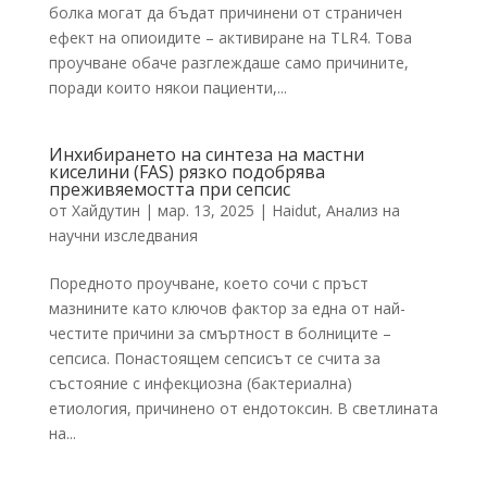
болка могат да бъдат причинени от страничен
ефект на опиоидите – активиране на TLR4. Това
проучване обаче разглеждаше само причините,
поради които някои пациенти,...
Инхибирането на синтеза на мастни
киселини (FAS) рязко подобрява
преживяемостта при сепсис
от
Хайдутин
|
мар. 13, 2025
|
Haidut
,
Анализ на
научни изследвания
Поредното проучване, което сочи с пръст
мазнините като ключов фактор за една от най-
честите причини за смъртност в болниците –
сепсиса. Понастоящем сепсисът се счита за
състояние с инфекциозна (бактериална)
етиология, причинено от ендотоксин. В светлината
на...