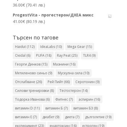
36.00
€
(70.41 лв.)
ProgestVita - прогестерон/ДХЕА микс
41.00
€
(80.19 лв.)
Търсен по тагове
Haidut
(112)
IdeaLabs
(10)
Mega Gear
(15)
Oxidal
(6)
PUFA
(18)
Ray Peat
(25)
TLR4
(9)
Георги Динков
(15)
Мазнини
(16)
Метиленово синьо
(9)
Мускулна сила
(10)
Отслабване
(26)
Рей Пийт
(66)
Серотонин
(9)
Силови тренировки
(8)
Тестостерон
(14)
Тодорка Иванова
(6)
Фитнес
(7)
аспирин
(16)
витамин D
(11)
витамин Б
(7)
витамин Б3
(8)
витамин Е
(7)
диабет
(9)
диета
(7)
дълголетие
(19)
експеримент
(23)
ендотоксин
(16)
естроген
(19)