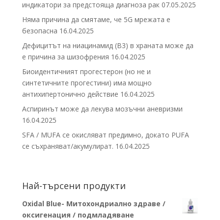
индикатори за предстояща диагноза рак
07.05.2025
Няма причина да смятаме, че 5G мрежата е
безопасна
16.04.2025
Дефицитът на ниацинамид (В3) в храната може да
е причина за шизофрения
16.04.2025
Биоидентичният прогестерон (но не и
синтетичните прогестини) има мощно
антихипертонично действие
16.04.2025
Аспиринът може да лекува мозъчни аневризми
16.04.2025
SFA / MUFA се окисляват предимно, докато PUFA
се съхраняват/акумулират.
16.04.2025
Най-търсени продукти
Oxidal Blue- Митохондриално здраве /
оксигенация / подмладяване