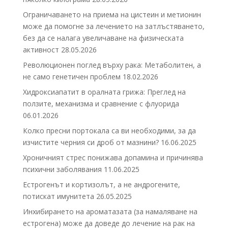
Ограничаването на приема на цистеин и метионин
може да помогне за лечението на затлъстяването,
без да се налага увеличаване на физическата
активност
28.05.2026
Революционен поглед върху рака: Метаболитен, а
не само генетичен проблем
18.02.2026
Хидроксиапатит в оралната грижа: Преглед на
ползите, механизма и сравнение с флуорида
06.01.2026
Колко пресни портокала са ви необходими, за да
изчистите черния си дроб от мазнини?
16.06.2025
Хроничният стрес понижава допамина и причинява
психични заболявания
11.06.2025
Естрогенът и кортизолът, а не андрогените,
потискат имунитета
26.05.2025
Инхибирането на ароматазата (за намаляване на
естрогена) може да доведе до лечение на рак на