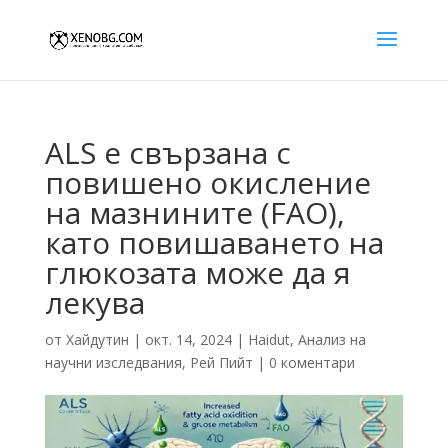
ALS е свързана с
повишено окисление
на мазнините (FAO),
като повишаването на
глюкозата може да я
лекува
от
Хайдутин
|
окт. 14, 2024
|
Haidut
,
Анализ на
научни изследвания
,
Рей Пийт
|
0 коментари