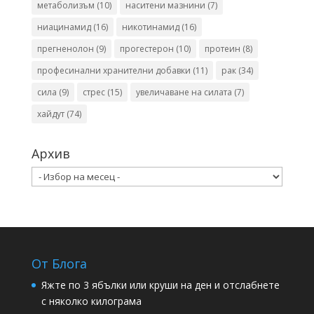
метаболизъм
(10)
наситени мазнини
(7)
ниацинамид
(16)
никотинамид
(16)
прегненолон
(9)
прогестерон
(10)
протеин
(8)
професинални хранителни добавки
(11)
рак
(34)
сила
(9)
стрес
(15)
увеличаване на силата
(7)
хайдут
(74)
Архив
Архив
От Блога
Яжте по 3 ябълки или круши на ден и отслабнете
с няколко килограма