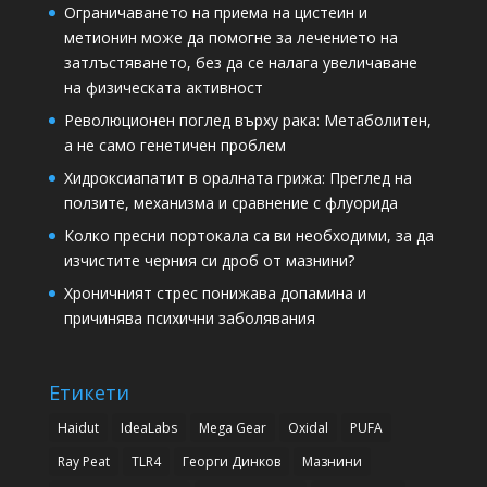
Ограничаването на приема на цистеин и
метионин може да помогне за лечението на
затлъстяването, без да се налага увеличаване
на физическата активност
Революционен поглед върху рака: Метаболитен,
а не само генетичен проблем
Хидроксиапатит в оралната грижа: Преглед на
ползите, механизма и сравнение с флуорида
Колко пресни портокала са ви необходими, за да
изчистите черния си дроб от мазнини?
Хроничният стрес понижава допамина и
причинява психични заболявания
Етикети
Haidut
IdeaLabs
Mega Gear
Oxidal
PUFA
Ray Peat
TLR4
Георги Динков
Мазнини