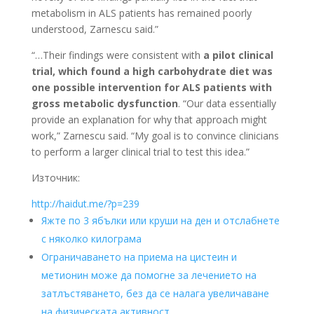
metabolism in ALS patients has remained poorly
understood, Zarnescu said.”
“…Their findings were consistent with
a pilot clinical
trial, which found a high carbohydrate diet was
one possible intervention for ALS patients with
gross metabolic dysfunction
. “Our data essentially
provide an explanation for why that approach might
work,” Zarnescu said. “My goal is to convince clinicians
to perform a larger clinical trial to test this idea.”
Източник:
http://haidut.me/?p=239
Яжте по 3 ябълки или круши на ден и отслабнете
с няколко килограма
Ограничаването на приема на цистеин и
метионин може да помогне за лечението на
затлъстяването, без да се налага увеличаване
на физическата активност