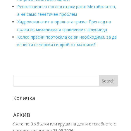
Революционен поглед върху рака: Метаболитен,
а не само генетичен проблем
Хидроксиапатит в оралната грижа: Преглед на
ползите, механизма и сравнение с флуорида
Колко пресни портокала са ви необходими, за да
изчистите черния си дроб от мазнини?
Search
Количка
АРХИВ
Яжте по 3 ябълки или круши на ден и отслабнете с
няколко килограма
28.05.2026