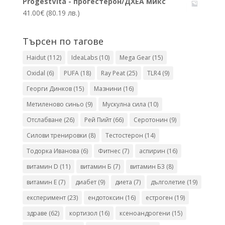
ProgestVita - прогестерон/ДХЕА микс
41.00
€
(80.19 лв.)
Търсен по тагове
Haidut
(112)
IdeaLabs
(10)
Mega Gear
(15)
Oxidal
(6)
PUFA
(18)
Ray Peat
(25)
TLR4
(9)
Георги Динков
(15)
Мазнини
(16)
Метиленово синьо
(9)
Мускулна сила
(10)
Отслабване
(26)
Рей Пийт
(66)
Серотонин
(9)
Силови тренировки
(8)
Тестостерон
(14)
Тодорка Иванова
(6)
Фитнес
(7)
аспирин
(16)
витамин D
(11)
витамин Б
(7)
витамин Б3
(8)
витамин Е
(7)
диабет
(9)
диета
(7)
дълголетие
(19)
експеримент
(23)
ендотоксин
(16)
естроген
(19)
здраве
(62)
кортизол
(16)
ксеноандрогени
(15)