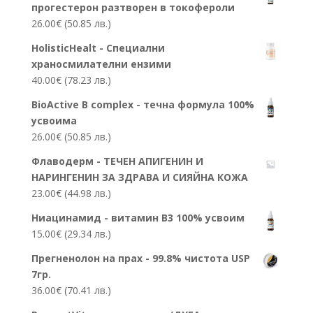
прогестерон разтворен в токофероли
26.00
€
(50.85 лв.)
HolisticHealt - Специални
храносмилателни ензими
40.00
€
(78.23 лв.)
BioActive B complex - течна формула 100%
усвоима
26.00
€
(50.85 лв.)
Флаводерм - ТЕЧЕН АПИГЕНИН И
НАРИНГЕНИН ЗА ЗДРАВА И СИЯЙНА КОЖА
23.00
€
(44.98 лв.)
Ниацинамид - витамин В3 100% усвоим
15.00
€
(29.34 лв.)
Прегненолон на прах - 99.8% чистота USP
7гр.
36.00
€
(70.41 лв.)