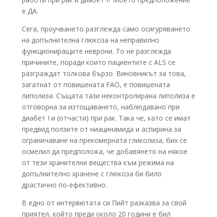
е ДА.
Сега, проучването разглежда само осигуряването
на допълнителна глюкоза на неправилно
функциониращите неврони. То не разглежда
причините, поради които пациентите с ALS се
разграждат толкова бързо. Виновникът за това,
загатнат от повишената FAO, е повишената
липолиза. Същата тази неконтролирана липолиза е
отговорна за изтощаването, наблюдавано при
диабет I и (отчасти) при рак. Така че, като се имат
предвид ползите от ниацинамида и аспирина за
ограничаване на прекомерната гликолиза, бих се
осмелил да предположа, че добавянето на някое
от тези хранителни вещества към режима на
допълнително хранене с глюкоза би било
драстично по-ефективно.
В едно от интервютата си Пийт разказва за свой
приятел, който преди около 20 години е бил