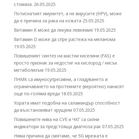
стомаха.
26.05.2025
Потиснатият имунитет, а не вирусите (HPV), може
да е причина за рака на кожата
25.05.2025
Витамин К може да лекува левкемия
19.05.2025
Витамин D може да спре растежа на меланома
19.05.2025
Повишеният синтез на мастни киселини (FAS) е
просто признак за недостиг на кислород / нисък
метаболизъм
19.05.2025
ПНМК са имуносупресивни, а гладуването и
ограничаването на протеините (вероятно) нанасят
още по-голяма вреда
18.05.2025
Хората имат подобна на саламандър способност
да възстановяват хрущяли
07.05.2025
Повишените нива на СУЕ и ЧХГ са силни
индикатори за предстояща диагноза рак
07.05.2025
Няма причина да смятаме, че 5G мрежата е