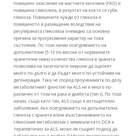
повишено окисление на мастните киселини (FAO) и
повишена гликолиза, в резултат на което се губи
глюкоза. Повишените нужди от глюкоза и
повишеното ѝ разхищение вследствие на
регулираната гликолиза очевидно са основна
причина за прогресивния характер на това
състояние. По този начин осигуряването на
допълнителни (5-10 по-високи от нормалните
хранителни нива) количества глюкоза в храната
позволява на засегнатите неврони да оцелеят
много по-дълго и да бъдат много по-устойчиви на
дегенерация. Така че според проучванията по-долу
метаболитният фенотип на ALS не е много по-
различен от този на рака и диабета (тип I). По този
начин, също като тях, ALS също е изтощително
заболяване. Ако осигуряването на допълнителна
глюкоза с храната и/или възстановяването на
глюкозния метаболизъм с химикали като DCA е
терапевтично за ALS, може ли същият подход да
работи при рак и диабет I? Моето предположение