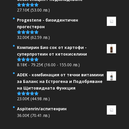
27.10
€
(53.00 лв.)
Оценено на
5.00
от 5
Progestene - биоидентичен
прогестерон
32.00
€
(62.59 лв.)
Оценено на
5.00
от 5
Компирин Био сок от картофи -
суперпротеин от кетокиселини
Ценови
8.18
€
-
79.25
€
(16.00 - 155.00 лв.)
Оценено на
5.00
от 5
диапазон:
ADEK - комбинация от течни витамини
8.18€
за Баланс на Естрогена и Подобряване
до
на Щитовидната Функция
79.25€
23.00
€
(44.98 лв.)
Оценено на
5.00
от 5
Aspitenrin/аспитенрин
36.00
€
(70.41 лв.)