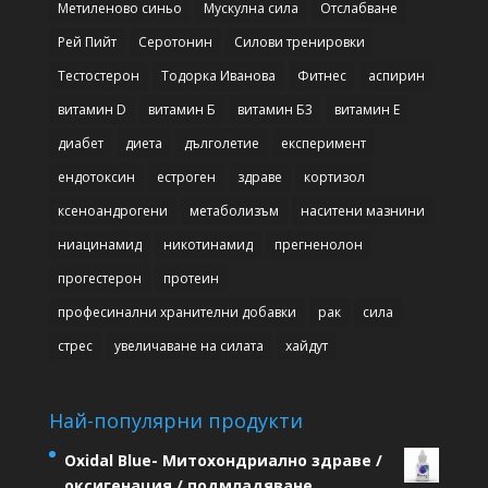
Метиленово синьо
Мускулна сила
Отслабване
Рей Пийт
Серотонин
Силови тренировки
Тестостерон
Тодорка Иванова
Фитнес
аспирин
витамин D
витамин Б
витамин Б3
витамин Е
диабет
диета
дълголетие
експеримент
ендотоксин
естроген
здраве
кортизол
ксеноандрогени
метаболизъм
наситени мазнини
ниацинамид
никотинамид
прегненолон
прогестерон
протеин
професинални хранителни добавки
рак
сила
стрес
увеличаване на силата
хайдут
Най-популярни продукти
Oxidal Blue- Митохондриално здраве /
оксигенация / подмладяване