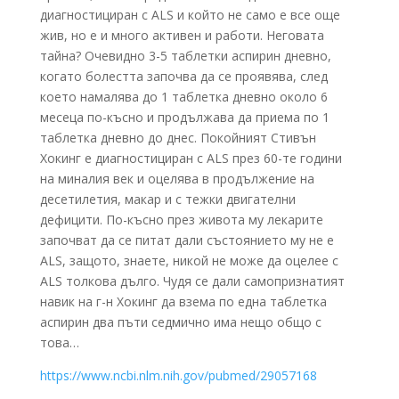
диагностициран с ALS и който не само е все още
жив, но е и много активен и работи. Неговата
тайна? Очевидно 3-5 таблетки аспирин дневно,
когато болестта започва да се проявява, след
което намалява до 1 таблетка дневно около 6
месеца по-късно и продължава да приема по 1
таблетка дневно до днес. Покойният Стивън
Хокинг е диагностициран с ALS през 60-те години
на миналия век и оцелява в продължение на
десетилетия, макар и с тежки двигателни
дефицити. По-късно през живота му лекарите
започват да се питат дали състоянието му не е
ALS, защото, знаете, никой не може да оцелее с
ALS толкова дълго. Чудя се дали самопризнатият
навик на г-н Хокинг да взема по една таблетка
аспирин два пъти седмично има нещо общо с
това…
https://www.ncbi.nlm.nih.gov/pubmed/29057168