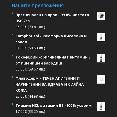
Нашите предложения
Прегненолон на прах - 99.8% чистота
USP 7гр.
36.00
€
(70.41 лв.)
Camphorisal - камфорна киселина и
салол
31.00
€
(60.63 лв.)
ТокофЕрин -оригиналният витамин Е
от пшенишен зародиш
30.00
€
(58.67 лв.)
Флаводерм - ТЕЧЕН АПИГЕНИН И
НАРИНГЕНИН ЗА ЗДРАВА И СИЯЙНА
КОЖА
23.00
€
(44.98 лв.)
Тиамин HCL витамин В1 -100% усвоим
17.00
€
(33.25 лв.)