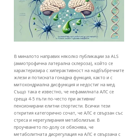
В миналото направих няколко публикации за ALS
(амиотрофична латерална склероза), който се
характеризира с хиперактивност на надбъбречните
жлези и потисната гонадна функция, както и с
митохондриална дисфункция и недостиг на мед.
Също така е известно, че нефамилната АЛС се
среща 4-5 пъти по-често при активни/
пенсионирани елитни спортисти. Всички тези
открития категорично сочат, че АЛС е свързан със
стреса и нерегулирания метаболизъм. В
проучването по-долу се обяснява, че
метаболитната дисрегулация на АЛС е свързана с