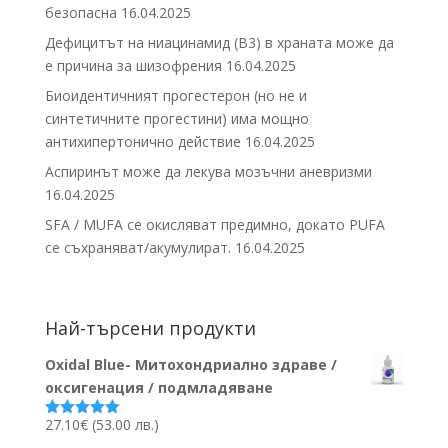
безопасна
16.04.2025
Дефицитът на ниацинамид (В3) в храната може да
е причина за шизофрения
16.04.2025
Биоидентичният прогестерон (но не и
синтетичните прогестини) има мощно
антихипертонично действие
16.04.2025
Аспиринът може да лекува мозъчни аневризми
16.04.2025
SFA / MUFA се окисляват предимно, докато PUFA
се съхраняват/акумулират.
16.04.2025
Най-търсени продукти
Oxidal Blue- Митохондриално здраве /
оксигенация / подмладяване
27.10
€
(53.00 лв.)
Оценено на
5.00
от 5