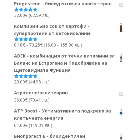
Progestene - биоидентичен прогестерон
32.00
€
(62.59 лв.)
Оценено на
5.00
от 5
Компирин Био сок от картофи -
суперпротеин от кетокиселини
Ценови
8.18
€
-
79.25
€
(16.00 - 155.00 лв.)
Оценено на
5.00
от 5
диапазон:
ADEK - комбинация от течни витамини за
8.18€
Баланс на Естрогена и Подобряване на
до
Щитовидната Функция
79.25€
23.00
€
(44.98 лв.)
Оценено на
5.00
от 5
Aspitenrin/аспитенрин
36.00
€
(70.41 лв.)
ATP Boost - Ултимативната подкрепа за
клетъчната енергия
61.00
€
(119.31 лв.)
Биопрогест Е - биоидентичен