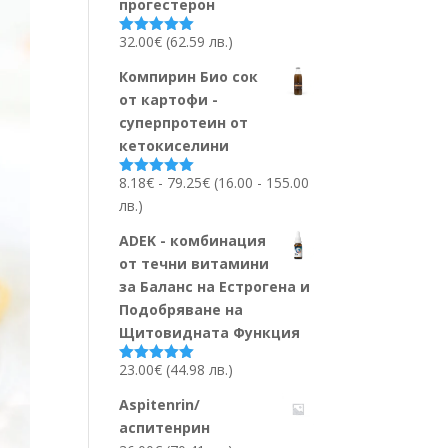
прогестерон
32.00
€
(62.59 лв.)
Оценено на
5.00
от 5
Компирин Био сок
от картофи -
суперпротеин от
кетокиселини
Ценови
8.18
€
-
79.25
€
(16.00 - 155.00
Оценено на
5.00
от 5
диапазон:
лв.)
8.18€
ADEK - комбинация
до
от течни витамини
79.25€
за Баланс на Естрогена и
Подобряване на
Щитовидната Функция
23.00
€
(44.98 лв.)
Оценено на
5.00
от 5
Aspitenrin/
аспитенрин