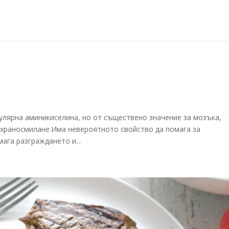
пулярна аминикиселина, но от съществено значение за мозъка,
 храносмилане.Има невероятното свойство да помага за
ага разграждането и...