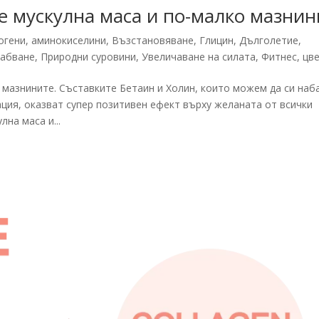
е мускулна маса и по-малко мазнин
огени
,
аминокиселини
,
Възстановяване
,
Глицин
,
Дълголетие
,
абване
,
Природни суровини
,
Увеличаване на силата
,
Фитнес
,
цв
 мазнините. Съставките Бетаин и Холин, които можем да си наб
ция, оказват супер позитивен ефект върху желаната от всички
на маса и...