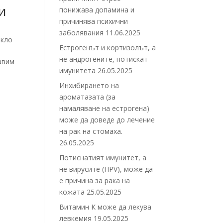
и
понижава допамина и
причинява психични
заболявания
11.06.2025
екло
Естрогенът и кортизолът, а
не андрогените, потискат
авим
имунитета
26.05.2025
Инхибирането на
ароматазата (за
намаляване на естрогена)
може да доведе до лечение
на рак на стомаха.
26.05.2025
Потиснатият имунитет, а
не вирусите (HPV), може да
е причина за рака на
кожата
25.05.2025
Витамин К може да лекува
левкемия
19.05.2025