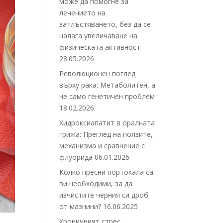
може да помогне за
лечението на
затлъстяването, без да се
налага увеличаване на
физическата активност
28.05.2026
Революционен поглед
върху рака: Метаболитен, а
не само генетичен проблем
18.02.2026
Хидроксиапатит в оралната
грижа: Преглед на ползите,
механизма и сравнение с
флуорида
06.01.2026
Колко пресни портокала са
ви необходими, за да
изчистите черния си дроб
от мазнини?
16.06.2025
Хроничният стрес