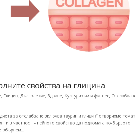
олните свойства на глицина
е
,
Глицин
,
Дълголетие
,
Здраве
,
Културизъм и фитнес
,
Отслабван
диета за отслабване включва таурин и глицин“ отворихме темат
ин и в частност – нейното свойство да подпомага по-бързото
 обърнем...