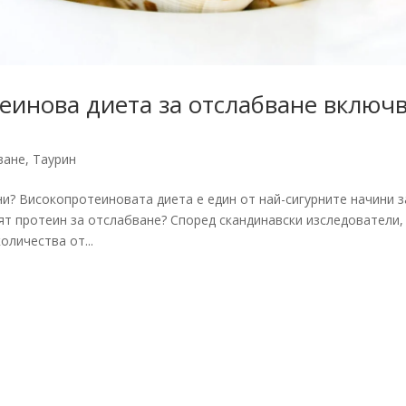
еинова диета за отслабване включ
ване
,
Таурин
и? Високопротеиновата диета е един от най-сигурните начини з
ият протеин за отслабване? Според скандинавски изследователи,
оличества от...