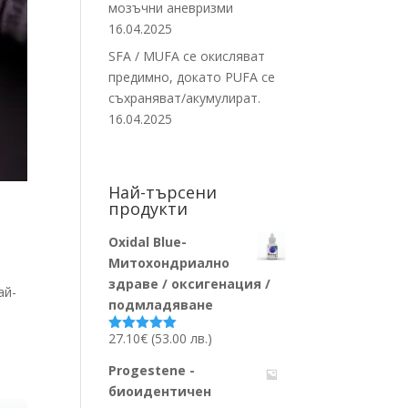
мозъчни аневризми
16.04.2025
SFA / MUFA се окисляват
предимно, докато PUFA се
съхраняват/акумулират.
16.04.2025
Най-търсени
продукти
Oxidal Blue-
Митохондриално
здраве / оксигенация /
ай-
подмладяване
27.10
€
(53.00 лв.)
Оценено на
5.00
от 5
Progestene -
биоидентичен