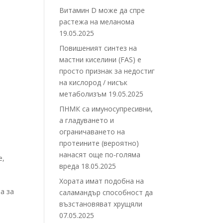
Витамин D може да спре
растежа на меланома
19.05.2025
Повишеният синтез на
мастни киселини (FAS) е
просто признак за недостиг
на кислород / нисък
метаболизъм
19.05.2025
ПНМК са имуносупресивни,
а гладуването и
ограничаването на
протеините (вероятно)
нанасят още по-голяма
е
,
вреда
18.05.2025
Хората имат подобна на
а за
саламандър способност да
възстановяват хрущяли
07.05.2025