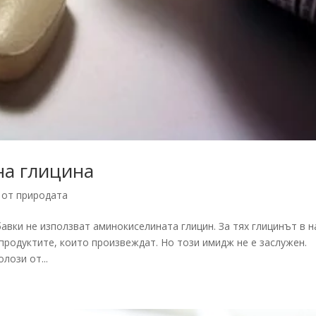
на глицина
 от природата
вки не използват аминокиселината глицин. За тях глицинът в н
 продуктите, които произвеждат. Но този имидж не е заслужен.
лози от...