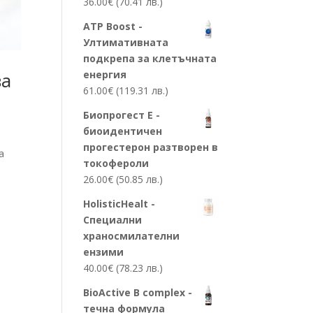
36.00
€
(70.41 лв.)
ATP Boost -
Ултимативната
подкрепа за клетъчната
енергия
ва
61.00
€
(119.31 лв.)
Биопрогест Е -
биоидентичен
прогестерон разтворен в
а
токофероли
26.00
€
(50.85 лв.)
HolisticHealt -
Специални
храносмилателни
ензими
40.00
€
(78.23 лв.)
BioActive B complex -
течна формула