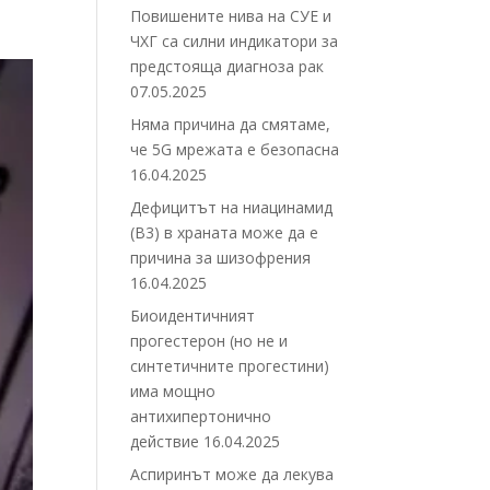
Повишените нива на СУЕ и
ЧХГ са силни индикатори за
предстояща диагноза рак
07.05.2025
Няма причина да смятаме,
че 5G мрежата е безопасна
16.04.2025
Дефицитът на ниацинамид
(В3) в храната може да е
причина за шизофрения
16.04.2025
Биоидентичният
прогестерон (но не и
синтетичните прогестини)
има мощно
антихипертонично
действие
16.04.2025
Аспиринът може да лекува