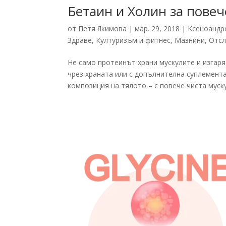
Бетаин и Холин за повеч
от
Петя Якимова
|
мар. 29, 2018
|
Kсеноандр
Здраве
,
Културизъм и фитнес
,
Мазнини
,
Отсл
Не само протеинът храни мускулите и изгаря
чрез храната или с допълнителна суплемента
композиция на тялото – с повече чиста мускул